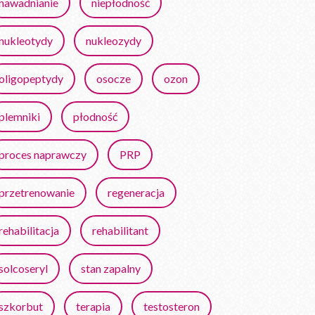
nawadnianie
niepłodność
nukleotydy
nukleozydy
oligopeptydy
osocze
ozon
plemniki
płodność
proces naprawczy
PRP
przetrenowanie
regeneracja
rehabilitacja
rehabilitant
solcoseryl
stan zapalny
szkorbut
terapia
testosteron