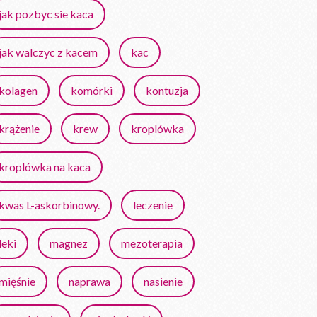
jak pozbyc sie kaca
jak walczyc z kacem
kac
kolagen
komórki
kontuzja
krążenie
krew
kroplówka
kroplówka na kaca
kwas L-askorbinowy.
leczenie
leki
magnez
mezoterapia
mięśnie
naprawa
nasienie