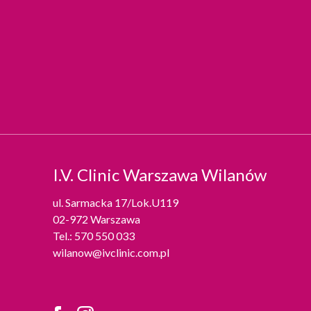
I.V. Clinic
Warszawa Wilanów
ul. Sarmacka 17/Lok.U119
02-972 Warszawa
Tel.:
570 550 033
wilanow@ivclinic.com.pl