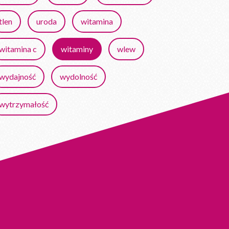
tlen
uroda
witamina
witamina c
witaminy
wlew
wydajność
wydolność
wytrzymałość