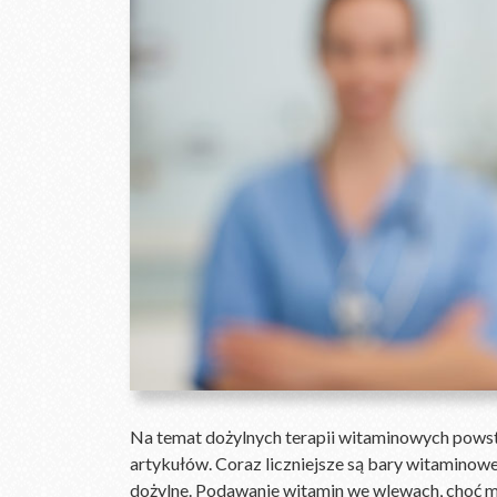
Na temat dożylnych terapii witaminowych powstał
artykułów. Coraz liczniejsze są bary witaminowe,
dożylne. Podawanie witamin we wlewach, choć ma