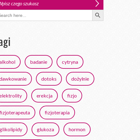
Search Button
arch
:
agi
alkohol
badanie
cytryna
dawkowanie
dotoks
dożylnie
elektrolity
erekcja
fizjo
fizjoterapeuta
fizjoterapia
glikolipidy
glukoza
hormon