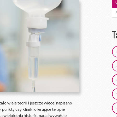
Se
for
T
o wiele teorii i jeszcze więcej napisano
 punkty czy kliniki oferujące terapie
 wieloletnią historię, nadal wywołuje