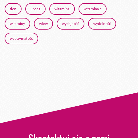
tlen
uroda
witamina
witamina c
witaminy
wlew
wydajność
wydolność
wytrzymałość