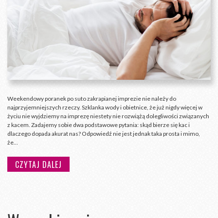
Weekendowy poranek po suto zakrapianej imprezie nie należy do
najprzyjemniejszych rzeczy. Szklanka wody i obietnice, że już nigdy więcej w
życiu nie wyjdziemy na imprezę niestety nie rozwiążą dolegliwości związanych
z kacem. Zadajemy sobie dwa podstawowe pytania: skąd bierze się kac i
dlaczego dopada akurat nas? Odpowiedź nie jest jednak taka prosta i mimo,
że…
CZYTAJ DALEJ