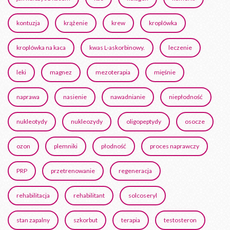
kontuzja
krążenie
krew
kroplówka
kroplówka na kaca
kwas L-askorbinowy.
leczenie
leki
magnez
mezoterapia
mięśnie
naprawa
nasienie
nawadnianie
niepłodność
nukleotydy
nukleozydy
oligopeptydy
osocze
ozon
plemniki
płodność
proces naprawczy
PRP
przetrenowanie
regeneracja
rehabilitacja
rehabilitant
solcoseryl
stan zapalny
szkorbut
terapia
testosteron