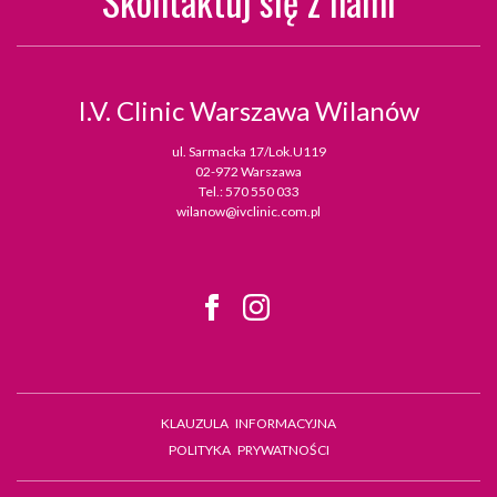
Skontaktuj się z nami
I.V. Clinic
Warszawa Wilanów
ul. Sarmacka 17/Lok.U119
02-972 Warszawa
Tel.:
570 550 033
wilanow@ivclinic.com.pl
KLAUZULA INFORMACYJNA
POLITYKA PRYWATNOŚCI