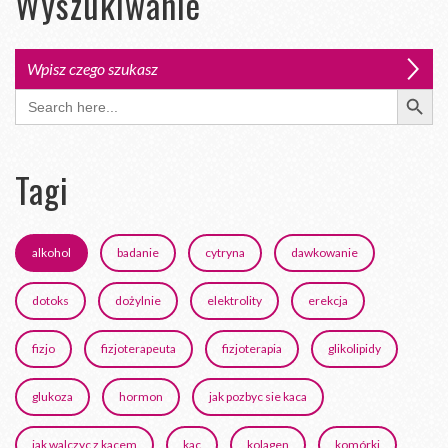
Wyszukiwanie
Search Button
Search
for:
Tagi
alkohol
badanie
cytryna
dawkowanie
dotoks
dożylnie
elektrolity
erekcja
fizjo
fizjoterapeuta
fizjoterapia
glikolipidy
glukoza
hormon
jak pozbyc sie kaca
jak walczyc z kacem
kac
kolagen
komórki