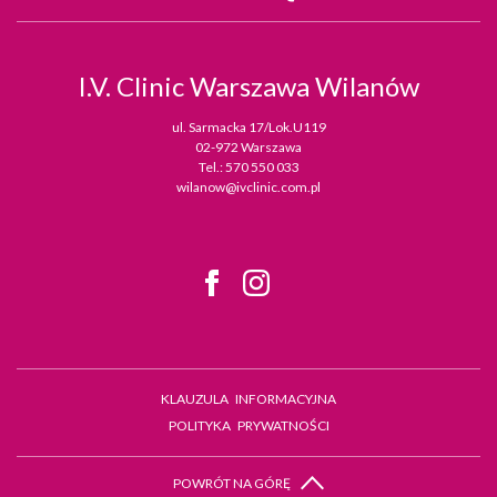
I.V. Clinic
Warszawa Wilanów
ul. Sarmacka 17/Lok.U119
02-972 Warszawa
Tel.:
570 550 033
wilanow@ivclinic.com.pl
KLAUZULA INFORMACYJNA
POLITYKA PRYWATNOŚCI
POWRÓT NA GÓRĘ