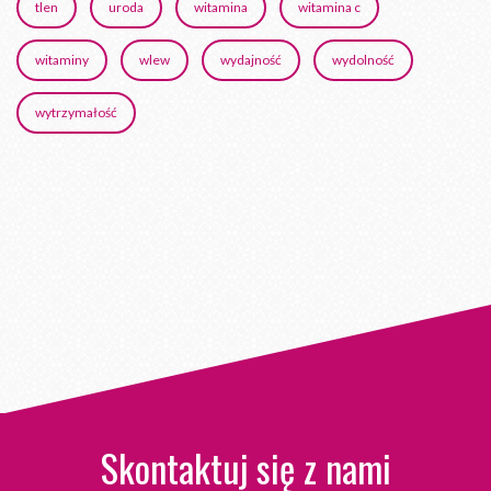
tlen
uroda
witamina
witamina c
witaminy
wlew
wydajność
wydolność
wytrzymałość
Skontaktuj się z nami