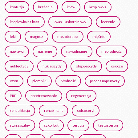
kontuzja
krążenie
krew
kroplówka
kroplówka na kaca
kwas L-askorbinowy.
leczenie
leki
magnez
mezoterapia
mięśnie
naprawa
nasienie
nawadnianie
niepłodność
nukleotydy
nukleozydy
oligopeptydy
osocze
ozon
plemniki
płodność
proces naprawczy
PRP
przetrenowanie
regeneracja
rehabilitacja
rehabilitant
solcoseryl
stan zapalny
szkorbut
terapia
testosteron