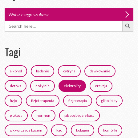
Search Button
Search
for:
Tagi
alkohol
badanie
cytryna
dawkowanie
dotoks
dożylnie
elektrolity
erekcja
fizjo
fizjoterapeuta
fizjoterapia
glikolipidy
glukoza
hormon
jak pozbyc sie kaca
jak walczyc z kacem
kac
kolagen
komórki