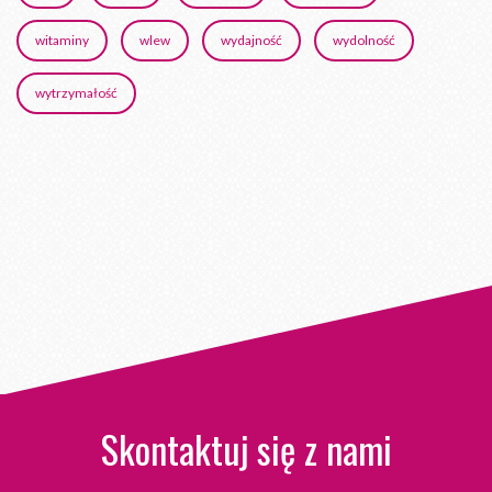
witaminy
wlew
wydajność
wydolność
wytrzymałość
Skontaktuj się z nami