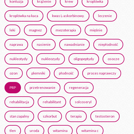
kontuzja
krążenie
krew
kroplówka
kroplówka na kaca
kwas L-askorbinowy.
leczenie
leki
magnez
mezoterapia
mięśnie
naprawa
nasienie
nawadnianie
niepłodność
nukleotydy
nukleozydy
oligopeptydy
osocze
ozon
plemniki
płodność
proces naprawczy
PRP
przetrenowanie
regeneracja
rehabilitacja
rehabilitant
solcoseryl
stan zapalny
szkorbut
terapia
testosteron
tlen
uroda
witamina
witamina c