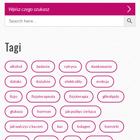
Search Button
Search
for:
Tagi
alkohol
badanie
cytryna
dawkowanie
dotoks
dożylnie
elektrolity
erekcja
fizjo
fizjoterapeuta
fizjoterapia
glikolipidy
glukoza
hormon
jak pozbyc sie kaca
jak walczyc z kacem
kac
kolagen
komórki