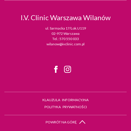
I.V. Clinic
Warszawa Wilanów
ul. Sarmacka 17/Lok.U119
02-972 Warszawa
Tel.:
570 550 033
wilanow@ivclinic.com.pl
KLAUZULA INFORMACYJNA
POLITYKA PRYWATNOŚCI
POWRÓT NA GÓRĘ