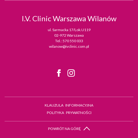
I.V. Clinic
Warszawa Wilanów
ul. Sarmacka 17/Lok.U119
02-972 Warszawa
Tel.:
570 550 033
wilanow@ivclinic.com.pl
KLAUZULA INFORMACYJNA
POLITYKA PRYWATNOŚCI
POWRÓT NA GÓRĘ