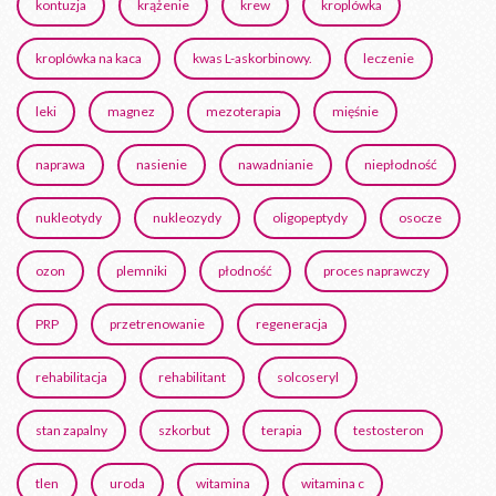
kontuzja
krążenie
krew
kroplówka
kroplówka na kaca
kwas L-askorbinowy.
leczenie
leki
magnez
mezoterapia
mięśnie
naprawa
nasienie
nawadnianie
niepłodność
nukleotydy
nukleozydy
oligopeptydy
osocze
ozon
plemniki
płodność
proces naprawczy
PRP
przetrenowanie
regeneracja
rehabilitacja
rehabilitant
solcoseryl
stan zapalny
szkorbut
terapia
testosteron
tlen
uroda
witamina
witamina c