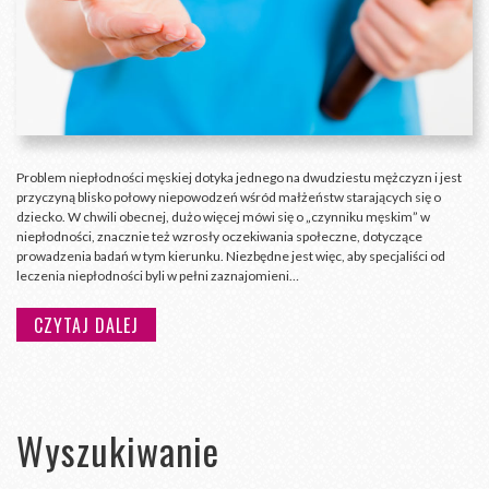
Problem niepłodności męskiej dotyka jednego na dwudziestu mężczyzn i jest
przyczyną blisko połowy niepowodzeń wśród małżeństw starających się o
dziecko. W chwili obecnej, dużo więcej mówi się o „czynniku męskim” w
niepłodności, znacznie też wzrosły oczekiwania społeczne, dotyczące
prowadzenia badań w tym kierunku. Niezbędne jest więc, aby specjaliści od
leczenia niepłodności byli w pełni zaznajomieni…
CZYTAJ DALEJ
Wyszukiwanie