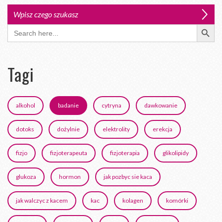
Search Button
Search
for:
Tagi
alkohol
badanie
cytryna
dawkowanie
dotoks
dożylnie
elektrolity
erekcja
fizjo
fizjoterapeuta
fizjoterapia
glikolipidy
glukoza
hormon
jak pozbyc sie kaca
jak walczyc z kacem
kac
kolagen
komórki