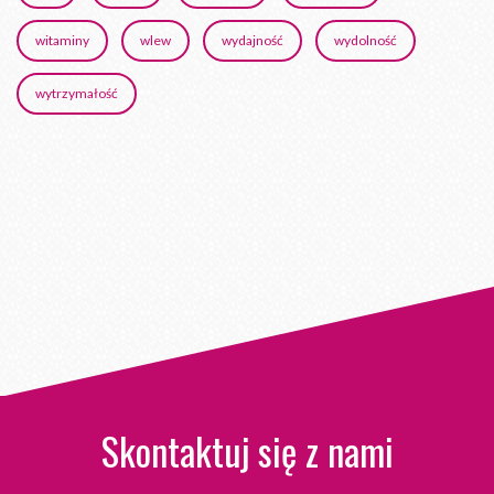
witaminy
wlew
wydajność
wydolność
wytrzymałość
Skontaktuj się z nami