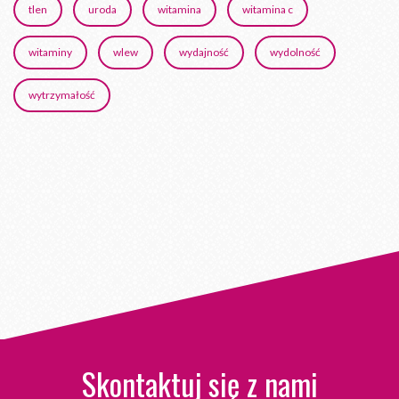
tlen
uroda
witamina
witamina c
witaminy
wlew
wydajność
wydolność
wytrzymałość
Skontaktuj się z nami