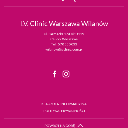
I.V. Clinic
Warszawa Wilanów
ul. Sarmacka 17/Lok.U119
02-972 Warszawa
Tel.:
570 550 033
wilanow@ivclinic.com.pl
KLAUZULA INFORMACYJNA
POLITYKA PRYWATNOŚCI
POWRÓT NA GÓRĘ