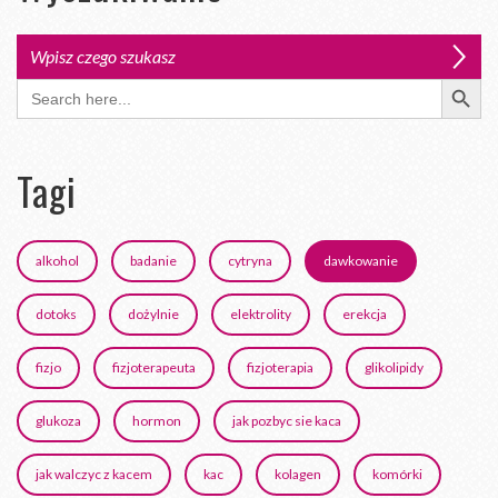
Search Button
Search
for:
Tagi
alkohol
badanie
cytryna
dawkowanie
dotoks
dożylnie
elektrolity
erekcja
fizjo
fizjoterapeuta
fizjoterapia
glikolipidy
glukoza
hormon
jak pozbyc sie kaca
jak walczyc z kacem
kac
kolagen
komórki