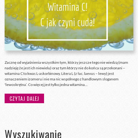
Zacznę od wyjaśnienia wszystkim tym, którzy jeszcze tego nie wiedzą (mam
nadzieję że jest ich niewielu) oraz tym którzy nie do końca są przekonani –
witamina C to kwas L-askorbinowy. Litera L (z łac. laevus – lewy) jest
oznaczeniem izomeru i nie ma nic wspólnego z handlowym sloganem
'lewoskrętna’. Co więcej jest tylko jedna witamina…
CZYTAJ DALEJ
Wyszukiwanie