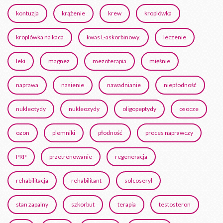
kontuzja
krążenie
krew
kroplówka
kroplówka na kaca
kwas L-askorbinowy.
leczenie
leki
magnez
mezoterapia
mięśnie
naprawa
nasienie
nawadnianie
niepłodność
nukleotydy
nukleozydy
oligopeptydy
osocze
ozon
plemniki
płodność
proces naprawczy
PRP
przetrenowanie
regeneracja
rehabilitacja
rehabilitant
solcoseryl
stan zapalny
szkorbut
terapia
testosteron